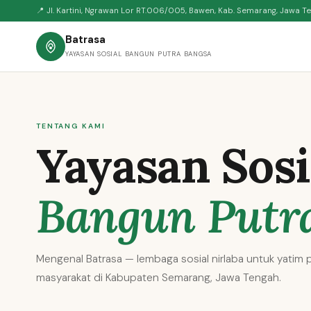
📍 Jl. Kartini, Ngrawan Lor RT.006/005, Bawen, Kab. Semarang, Jawa T
Batrasa
YAYASAN SOSIAL BANGUN PUTRA BANGSA
TENTANG KAMI
Yayasan Sosi
Bangun Putr
Mengenal Batrasa — lembaga sosial nirlaba untuk yatim p
masyarakat di Kabupaten Semarang, Jawa Tengah.