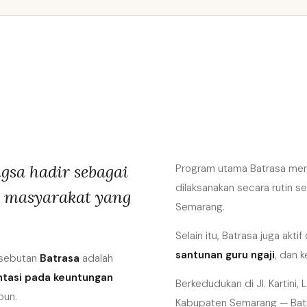
gsa hadir sebagai
Program utama Batrasa m
dilaksanakan secara rutin s
i masyarakat yang
Semarang.
Selain itu, Batrasa juga akt
santunan guru ngaji
, dan 
 sebutan
Batrasa
adalah
entasi pada keuntungan
Berkedudukan di Jl. Kartin
pun.
Kabupaten Semarang — Batr