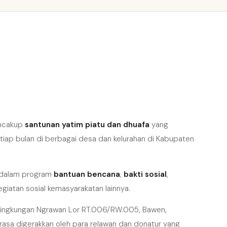
encakup
santunan yatim piatu dan dhuafa
yang
etiap bulan di berbagai desa dan kelurahan di Kabupaten
if dalam program
bantuan bencana
,
bakti sosial
,
kegiatan sosial kemasyarakatan lainnya.
i, Lingkungan Ngrawan Lor RT.006/RW.005, Bawen,
asa digerakkan oleh para relawan dan donatur yang