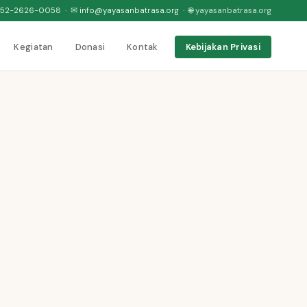
52-2626-0058
· ✉
info@yayasanbatrasa.org
· 🌐 yayasanbatrasa.org
Kegiatan
Donasi
Kontak
Kebijakan Privasi